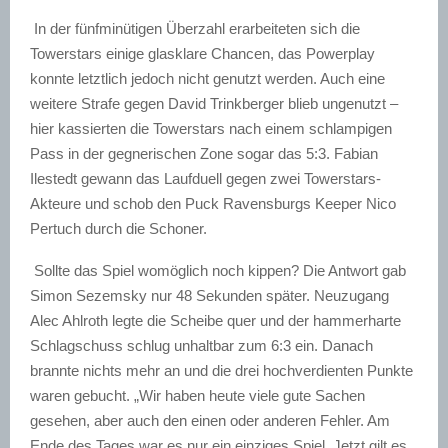
In der fünfminütigen Überzahl erarbeiteten sich die
Towerstars einige glasklare Chancen, das Powerplay
konnte letztlich jedoch nicht genutzt werden. Auch eine
weitere Strafe gegen David Trinkberger blieb ungenutzt –
hier kassierten die Towerstars nach einem schlampigen
Pass in der gegnerischen Zone sogar das 5:3. Fabian
Ilestedt gewann das Laufduell gegen zwei Towerstars-
Akteure und schob den Puck Ravensburgs Keeper Nico
Pertuch durch die Schoner.
Sollte das Spiel womöglich noch kippen? Die Antwort gab
Simon Sezemsky nur 48 Sekunden später. Neuzugang
Alec Ahlroth legte die Scheibe quer und der hammerharte
Schlagschuss schlug unhaltbar zum 6:3 ein. Danach
brannte nichts mehr an und die drei hochverdienten Punkte
waren gebucht. „Wir haben heute viele gute Sachen
gesehen, aber auch den einen oder anderen Fehler. Am
Ende des Tages war es nur ein einziges Spiel. Jetzt gilt es,