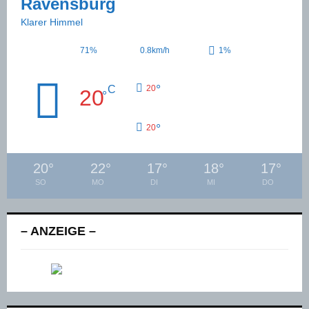
Ravensburg
Klarer Himmel
71%
0.8km/h
1%
°
C
20
20
°
°
20
20
°
22
°
17
°
18
°
17
°
SO
MO
DI
MI
DO
– ANZEIGE –