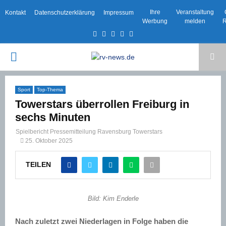
Ihre
Veranstaltung
Kontakt
Datenschutzerklärung
Impressum
Werbung
melden
R
Facebook
Twitter
Instagram
Email
Rss
PRIMARY
MENU
Sport
Top-Thema
Towerstars überrollen Freiburg in
sechs Minuten
Spielbericht Pressemitteilung Ravensburg Towerstars
25. Oktober 2025
TEILEN
Bild: Kim Enderle
Nach zuletzt zwei Niederlagen in Folge haben die