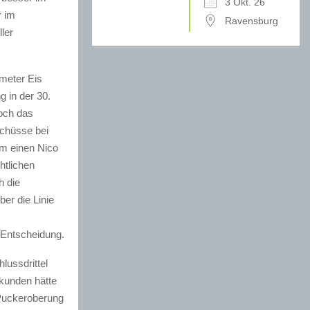
3 Okt. 26
r im
Ravensburg
ler
imeter Eis
 in der 30.
doch das
Schüsse bei
zum einen Nico
htlichen
h die
er die Linie
 Entscheidung.
lussdrittel
kunden hätte
 Puckeroberung