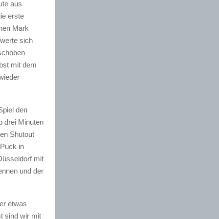
ute aus
ie erste
enen Mark
werte sich
rschoben
bst mit dem
wieder
Spiel den
p drei Minuten
ten Shutout
 Puck in
Düsseldorf mit
rennen und der
ber etwas
 sind wir mit