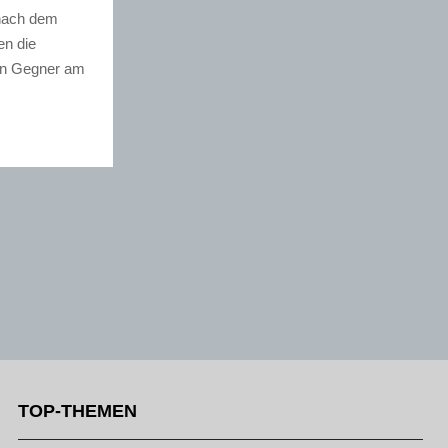
 nach dem
en die
den Gegner am
TOP-THEMEN