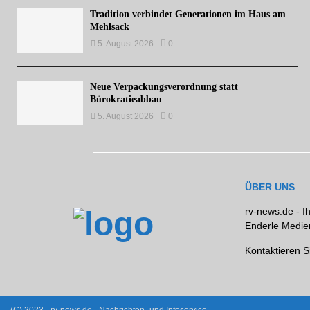
Tradition verbindet Generationen im Haus am
Mehlsack
5. August 2026
0
Neue Verpackungsverordnung statt
Bürokratieabbau
5. August 2026
0
ÜBER UNS
rv-news.de - I
Enderle Medien
Kontaktieren S
(C) 2023 - rv-news.de - Nachrichten- und Infoservice