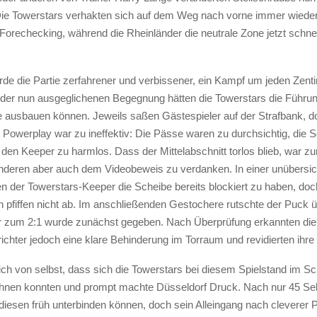
Die Towerstars verhakten sich auf dem Weg nach vorne immer wiede
Forechecking, während die Rheinländer die neutrale Zone jetzt schnel
de die Partie zerfahrener und verbissener, ein Kampf um jeden Zent
n der nun ausgeglichenen Begegnung hätten die Towerstars die Führung
e ausbauen können. Jeweils saßen Gästespieler auf der Strafbank, 
Powerplay war zu ineffektiv: Die Pässe waren zu durchsichtig, die 
ür den Keeper zu harmlos. Dass der Mittelabschnitt torlos blieb, war 
deren aber auch dem Videobeweis zu verdanken. In einer unübersic
en der Towerstars-Keeper die Scheibe bereits blockiert zu haben, doc
 pfiffen nicht ab. Im anschließenden Gestochere rutschte der Puck üb
er zum 2:1 wurde zunächst gegeben. Nach Überprüfung erkannten die
ichter jedoch eine klare Behinderung im Torraum und revidierten ihre
ch von selbst, dass sich die Towerstars bei diesem Spielstand im Sch
ehnen konnten und prompt machte Düsseldorf Druck. Nach nur 45 Se
diesen früh unterbinden können, doch sein Alleingang nach cleverer