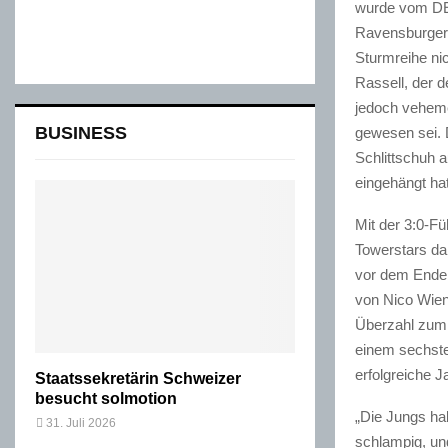
wurde vom DEG
Ravensburger 
Sturmreihe ni
Rassell, der 
jedoch veheme
BUSINESS
gewesen sei. 
Schlittschuh 
eingehängt hat
Mit der 3:0-Fü
Towerstars dan
vor dem Ende 
von Nico Wien
Überzahl zum 
einem sechste
erfolgreiche 
Staatssekretärin Schweizer
besucht solmotion
„Die Jungs ha
31. Juli 2026
schlampig, un