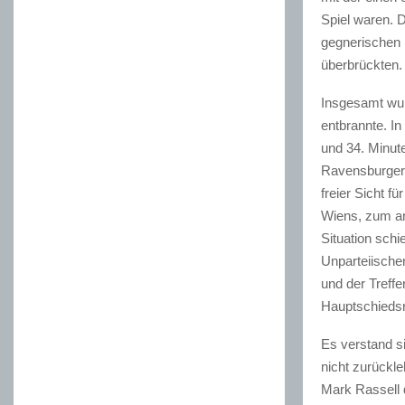
Spiel waren. 
gegnerischen 
überbrückten.
Insgesamt wur
entbrannte. I
und 34. Minut
Ravensburger 
freier Sicht f
Wiens, zum an
Situation schi
Unparteiischen
und der Treff
Hauptschiedsr
Es verstand si
nicht zurückl
Mark Rassell 