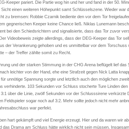
-Keeper pariert. Die Partie wog hin und her und fand in der 50. Min
Sicht einen weiteren Höhepunkt samt Schlüsselszene. Wieder war d
cht zu bremsen: Robbie Czarnik bediente den vor dem Tor freigelauf
dem gegnerischen Keeper keine Chance ließ. Niklas Lunemann besch
nt bei den Schiedsrichtern und signalisierte, dass das Tor zuvor ve
Der Videobeweis zeigte allerdings, dass der DEG-Keeper das Tor sel
aus der Verankerung gehoben und es unmittelbar vor dem Torschuss 
te – der Treffer zählte somit zu Recht.
hrung und der starken Stimmung in der CHG Arena beflügelt lief das 
ach leichter von der Hand, ehe eine Strafzeit gegen Nick Latta knap
für unnötige Spannung sorgte und letztlich auch den möglichen zwei
s verhinderte. 103 Sekunden vor Schluss stocherte Ture Linden den
3:1 über die Linie, zwölf Sekunden vor der Schlusssirene verkürzte 
n Feldspieler sogar noch auf 3:2. Mehr sollte jedoch nicht mehr anb
Jahresabschluss war perfekt.
ben hart gekämpft und viel Energie erzeugt. Hier und da waren wir a
d das Drama am Schluss hätte wirklich nicht sein müssen. Insgesamt