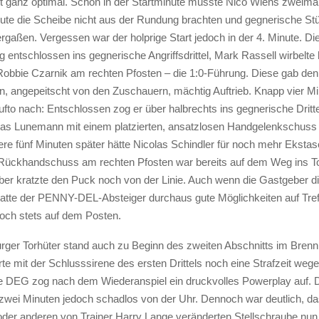
ht ganz optimal. Schon in der Startminute musste Nico Wiens zweimal 
eute die Scheibe nicht aus der Rundung brachten und gegnerische S
rgaßen. Vergessen war der holprige Start jedoch in der 4. Minute. Die
 entschlossen ins gegnerische Angriffsdrittel, Mark Rassell wirbelte 
Robbie Czarnik am rechten Pfosten – die 1:0-Führung. Diese gab den
 angepeitscht von den Zuschauern, mächtig Auftrieb. Knapp vier Mi
fto nach: Entschlossen zog er über halbrechts ins gegnerische Dritt
as Lunemann mit einem platzierten, ansatzlosen Handgelenkschuss 
ere fünf Minuten später hätte Nicolas Schindler für noch mehr Eksta
Rückhandschuss am rechten Pfosten war bereits auf dem Weg ins To
ber kratzte den Puck noch von der Linie. Auch wenn die Gastgeber di
atte der PENNY-DEL-Absteiger durchaus gute Möglichkeiten auf Tref
och stets auf dem Posten.
ger Torhüter stand auch zu Beginn des zweiten Abschnitts im Bren
te mit der Schlusssirene des ersten Drittels noch eine Strafzeit weg
e DEG zog nach dem Wiederanspiel ein druckvolles Powerplay auf. 
e zwei Minuten jedoch schadlos von der Uhr. Dennoch war deutlich, d
 oder anderen von Trainer Harry Lange veränderten Stellschraube nun