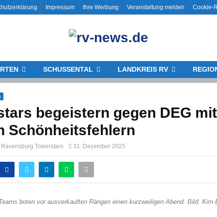
hutzerklärung
Impressum
Ihre Werbung
Veranstaltung melden
Cookie-Ri
RTEN
SCHUSSENTAL
LANDKREIS RV
REGIO
a
tars begeistern gegen DEG mit
n Schönheitsfehlern
g Ravensburg Towerstars
31. Dezember 2025
Teams boten vor ausverkauften Rängen einen kurzweiligen Abend. Bild: Kim 