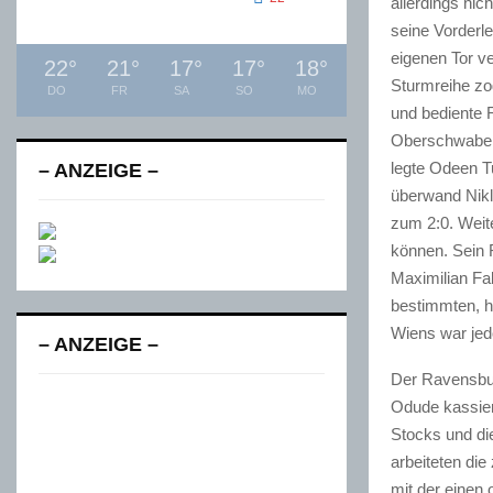
allerdings nic
seine Vorderl
eigenen Tor ve
22
°
21
°
17
°
17
°
18
°
Sturmreihe zog
DO
FR
SA
SO
MO
und bediente 
Oberschwaben,
legte Odeen Tu
– ANZEIGE –
überwand Nikl
zum 2:0.
Weit
können. Sein 
Maximilian Fa
bestimmten, h
Wiens war jed
– ANZEIGE –
Der Ravensbur
Odude kassier
Stocks und di
arbeiteten di
mit der einen