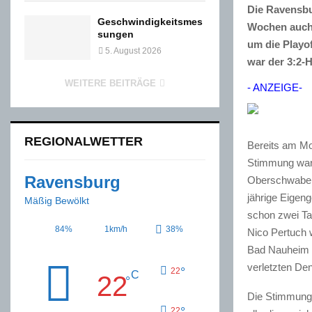
Die Ravensbu
Geschwindigkeitsmes
Wochen auch 
sungen
um die Playo
5. August 2026
war der 3:2-H
WEITERE BEITRÄGE
- ANZEIGE-
REGIONALWETTER
Bereits am Mo
Stimmung war 
Ravensburg
Oberschwaben 
jährige Eigen
Mäßig Bewölkt
schon zwei Ta
84%
1km/h
38%
Nico Pertuch 
Bad Nauheim 
verletzten De
°
22
C
22
°
Die Stimmung 
°
22