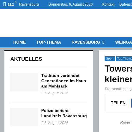
C
Ravensburg
Donnerstag, 6. August 2026
Kontakt
Datensc
22.2
HOME
TOP-THEMA
RAVENSBURG
WEINGA
AKTUELLES
Sport
Top-Them
Towers
Tradition verbindet
kleine
Generationen im Haus
am Mehlsack
Pressemitteilun
5. August 2026
TEILEN
Polizeibericht
Landkreis Ravensburg
Beide 
5. August 2026