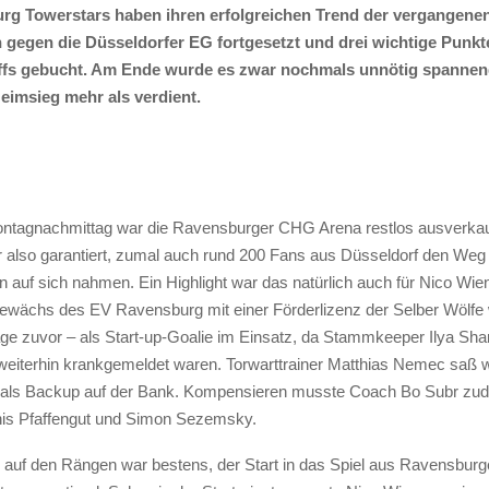
rg Towerstars haben ihren erfolgreichen Trend der vergangene
gegen die Düsseldorfer EG fortgesetzt und drei wichtige Punk
ffs gebucht. Am Ende wurde es zwar nochmals unnötig spanne
eimsieg mehr als verdient.
ntagnachmittag war die Ravensburger CHG Arena restlos ausverkau
also garantiert, zumal auch rund 200 Fans aus Düsseldorf den Weg
auf sich nahmen. Ein Highlight war das natürlich auch für Nico Wie
gewächs des EV Ravensburg mit einer Förderlizenz der Selber Wölfe 
ge zuvor – als Start-up-Goalie im Einsatz, da Stammkeeper Ilya Sha
weiterhin krankgemeldet waren. Torwarttrainer Matthias Nemec saß w
als Backup auf der Bank. Kompensieren musste Coach Bo Subr zu
nis Pfaffengut und Simon Sezemsky.
auf den Rängen war bestens, der Start in das Spiel aus Ravensburg