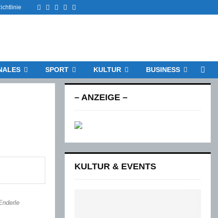
Facebook
Twitter
Instagram
Email
Rss
chtlinie
NALES
SPORT
KULTUR
BUSINESS
– ANZEIGE –
KULTUR & EVENTS
Enderle