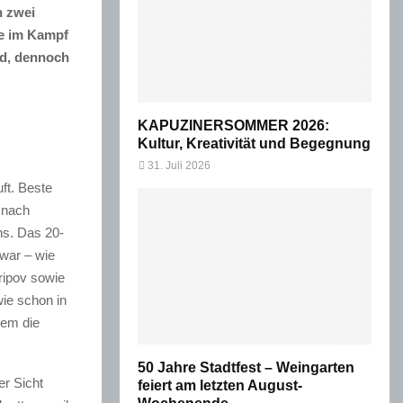
n zwei
te im Kampf
nd, dennoch
KAPUZINERSOMMER 2026:
Kultur, Kreativität und Begegnung
31. Juli 2026
ft. Beste
 nach
ns. Das 20-
war – wie
ripov sowie
ie schon in
dem die
50 Jahre Stadtfest – Weingarten
er Sicht
feiert am letzten August-