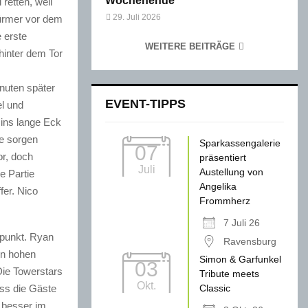
Wochenende
retten, weil
29. Juli 2026
türmer vor dem
 erste
WEITERE BEITRÄGE
hinter dem Tor
nuten später
EVENT-TIPPS
el und
ins lange Eck
se sorgen
Sparkassengalerie
07
r, doch
präsentiert
Juli
Austellung von
e Partie
Angelika
fer. Nico
Frommherz
7 Juli 26
npunkt. Ryan
Ravensburg
en hohen
Simon & Garfunkel
03
Die Towerstars
Tribute meets
Okt.
ass die Gäste
Classic
 besser im