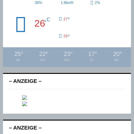
38%
1.8km/h
2%
°
C
27
26
°
°
25
25
°
22
°
23
°
17
°
20
°
SA
SO
MO
DI
MI
– ANZEIGE –
– ANZEIGE –