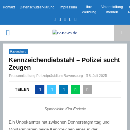
Ihre
Veranstaltung
Kontakt
Datenschutzerklärung
Impressum
Werbung
melden
R
Facebook
Twitter
Instagram
Email
Rss
PRIMARY
MENU
Ravensburg
Kennzeichendiebstahl – Polizei sucht
Zeugen
Pressemitteilung Polizeipräsidium Ravensburg
8. Juli 2025
TEILEN
Symbolbild: Kim Enderle
Ein Unbekannter hat zwischen Donnerstagmittag und
Montagmorgen beide Kennzeichen eines in der