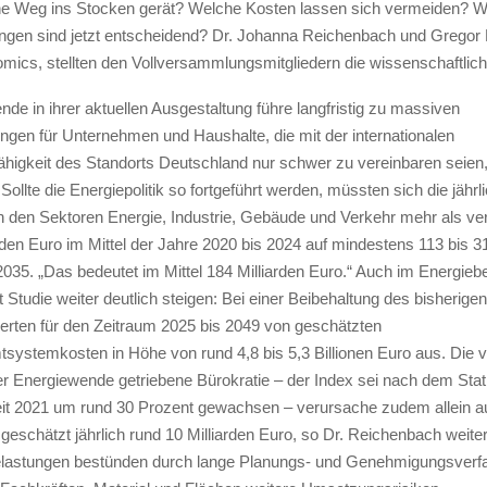
e Weg ins Stocken gerät? Welche Kosten lassen sich vermeiden? 
ngen sind jetzt entscheidend? Dr. Johanna Reichenbach und Gregor 
mics, stellten den Vollversammlungsmitgliedern die wissenschaftlich
de in ihrer aktuellen Ausgestaltung führe langfristig zu massiven
ngen für Unternehmen und Haushalte, die mit der internationalen
higkeit des Standorts Deutschland nur schwer zu vereinbaren seien,
ollte die Energiepolitik so fortgeführt werden, müssten sich die jährl
 in den Sektoren Energie, Industrie, Gebäude und Verkehr mehr als ve
rden Euro im Mittel der Jahre 2020 bis 2024 auf mindestens 113 bis 31
2035. „Das bedeutet im Mittel 184 Milliarden Euro.“ Auch im Energie
t Studie weiter deutlich steigen: Bei einer Beibehaltung des bisherige
erten für den Zeitraum 2025 bis 2049 von geschätzten
systemkosten in Höhe von rund 4,8 bis 5,3 Billionen Euro aus. Die 
 Energiewende getriebene Bürokratie – der Index sei nach dem Stat
t 2021 um rund 30 Prozent gewachsen – verursache zudem allein a
eschätzt jährlich rund 10 Milliarden Euro, so Dr. Reichenbach weite
Belastungen bestünden durch lange Planungs- und Genehmigungsverf