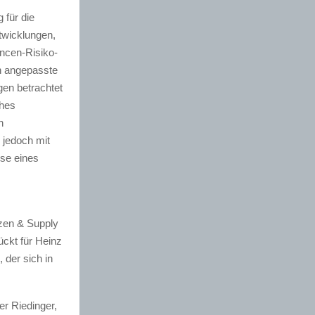
 für die
twicklungen,
ncen-Risiko-
en angepasste
gen betrachtet
ches
n
 jedoch mit
sse eines
zen & Supply
ückt für Heinz
der sich in
r Riedinger,