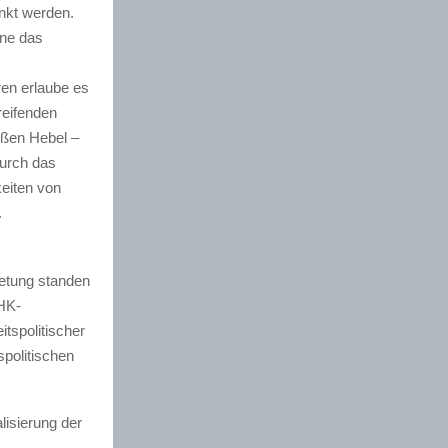
nkt werden.
fne das
ren erlaube es
reifenden
oßen Hebel –
urch das
keiten von
.
retung standen
IHK-
itspolitischer
spolitischen
lisierung der