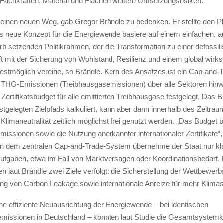
Fachkräften, Material und Flächen weitere Umsetzungsrisiken.
r einen neuen Weg, gab Gregor Brändle zu bedenken. Er stellte den P
as neue Konzept für die Energiewende basiere auf einem einfachen, au
 setzenden Politikrahmen, der die Transformation zu einer defossili
ft mit der Sicherung von Wohlstand, Resilienz und einem global wir
estmöglich vereine, so Brändle. Kern des Ansatzes ist ein Cap-and-
 THG-Emissionen (Treibhausgasemissionen) über alle Sektoren hinw
 Zertifikatsbudget für alle emittierten Treibhausgase festgelegt. Das B
stgelegten Zielpfads kalkuliert, kann aber dann innerhalb des Zeitra
Klimaneutralität zeitlich möglichst frei genutzt werden. „Das Budget b
issionen sowie die Nutzung anerkannter internationaler Zertifikate“, 
n dem zentralen Cap-and-Trade-System übernehme der Staat nur kl
ufgaben, etwa im Fall von Marktversagen oder Koordinationsbedarf.
 laut Brändle zwei Ziele verfolgt: die Sicherstellung der Wettbewerb
ng von Carbon Leakage sowie internationale Anreize für mehr Klimas
ine effiziente Neuausrichtung der Energiewende – bei identischen
missionen in Deutschland – könnten laut Studie die Gesamtsystemk