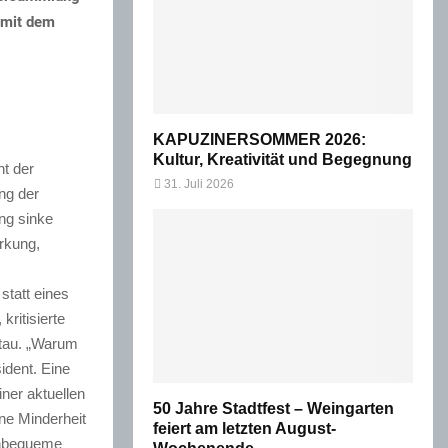
 mit dem
KAPUZINERSOMMER 2026:
Kultur, Kreativität und Begegnung
t der
31. Juli 2026
ng der
ung sinke
rkung,
statt eines
kritisierte
stau. „Warum
ident. Eine
ner aktuellen
50 Jahre Stadtfest – Weingarten
ne Minderheit
feiert am letzten August-
 unbequeme