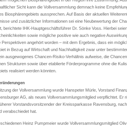
aftlicher Sicht kann die Vollversammlung demnach keine Empfehlung
nes Biosphärengebiets aussprechen. Auf Basis der aktuellen Weiteren
nisse und zusätzlicher Informationen sei eine Neubewertung der Cha
gt, berichtete IHK-Hauptgeschäftsführer Dr. Sönke Voss. Hierbei sei
cheinlichkeiten sowie mögliche positive wie auch negative Auswirkun
e Perspektiven angehört worden – mit dem Ergebnis, dass ein mögli
iet in Bezug auf Wirtschaft und Nachhaltigkeit zwar unter bestimmte
in ausgewogenes Chancen-Risiko-Verhältnis aufweise, die Chancen
en Strukturen sowie über etablierte Förderprogramme ohne die Kuli
ets realisiert werden könnten.
eränderungen
sitzung der Vollversammlung wurde Hanspeter Mürle, Vorstand Finan
ensburger AG, als neues Vollversammlungsmitglied verpflichtet. Er r
üherer Vorstandsvorsitzender der Kreissparkasse Ravensburg, nach, 
 verabschiedet hat.
schiedenen Heinz Pumpmeier wurde Vollversammlungsmitglied Olive