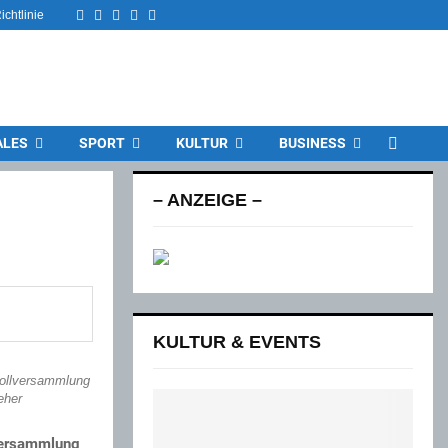
Facebook
Twitter
Instagram
Email
Rss
chtlinie
ALES
SPORT
KULTUR
BUSINESS
– ANZEIGE –
KULTUR & EVENTS
Vollversammlung
eher
lversammlung