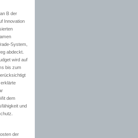
lan B der
f Innovation
sierten
ksamen
Trade-System,
eg abdeckt.
udget wird auf
ums bis zum
erücksichtigt
erklärte
ar
 Mit dem
sfähigkeit und
chutz.
osten der