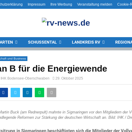
hutzerklärung
Impressum
Ihre Werbung
Veranstaltung melden
Cookie-Ri
ARTEN
SCHUSSENTAL
LANDKREIS RV
REGION
schaft und Business
an B für die Energiewende
ng IHK Bodensee-Oberschwaben
29. Oktober 2025
Martin Buck (am Rednerpult) mahnte in Sigmaringen vor den Mitgliedern der 
ndlegende Reformen zur Stärkung der deutschen Wirtschaft an. Bild: IHK / Dr
stsitzung in Sigmaringen beschäftigten sich die Mitglieder der Vol