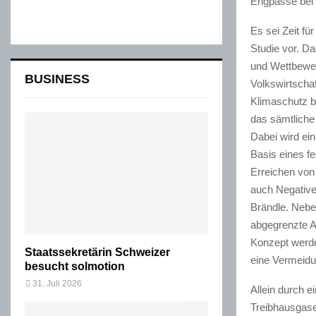
Engpässe bei 
Es sei Zeit fü
Studie vor. D
und Wettbewerb
BUSINESS
Volkswirtscha
Klimaschutz b
das sämtliche
Dabei wird ein
Basis eines fe
Erreichen von 
auch Negativem
Brändle. Nebe
abgegrenzte A
Konzept werden
Staatssekretärin Schweizer
eine Vermeidu
besucht solmotion
31. Juli 2026
Allein durch e
Treibhausgase