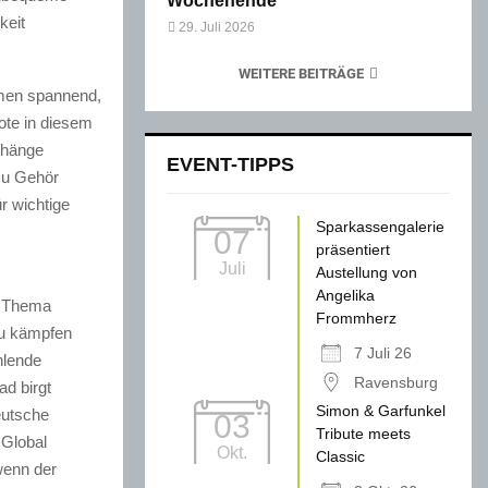
Wochenende
keit
29. Juli 2026
WEITERE BEITRÄGE
emen spannend,
ote in diesem
nhänge
EVENT-TIPPS
zu Gehör
 wichtige
Sparkassengalerie
07
präsentiert
Juli
Austellung von
Angelika
m Thema
Frommherz
zu kämpfen
7 Juli 26
hlende
Ravensburg
d birgt
Simon & Garfunkel
eutsche
03
Tribute meets
 Global
Okt.
Classic
wenn der