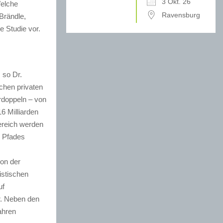
3 Okt. 26
Welche
Ravensburg
Brändle,
e Studie vor.
 so Dr.
ichen privaten
rdoppeln – von
6 Milliarden
bereich werden
n Pfades
von der
istischen
uf
r. Neben den
ahren