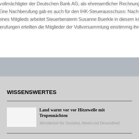
ollmächtigter der Deutschen Bank AG, als ehrenamtlicher Rechnung
Eine Nachberufung gab es auch für den IHK-Steuerausschuss: Nac
nes Mitglieds arbeitet Steuerberaterin Susanne Buerkle in diesem kün
rufungen erteilten die Mitglieder der Vollversammlung einstimmig ihr
WISSENSWERTES
Land warnt vor vor Hitzewelle mit
Tropennächten
Ministerium für Soziales, Arbeit und Gesundheit