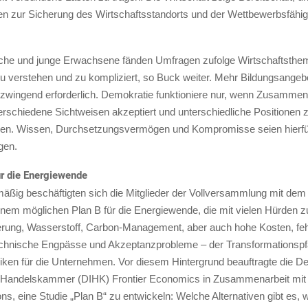
n zur Sicherung des Wirtschaftsstandorts und der Wettbewerbsfähig
iche und junge Erwachsene fänden Umfragen zufolge Wirtschaftsth
u verstehen und zu kompliziert, so Buck weiter. Mehr Bildungsangeb
 zwingend erforderlich. Demokratie funktioniere nur, wenn Zusamme
erschiedene Sichtweisen akzeptiert und unterschiedliche Positionen 
en. Wissen, Durchsetzungsvermögen und Kompromisse seien hierfür
gen.
r die Energiewende
ßig beschäftigten sich die Mitglieder der Vollversammlung mit de
inem möglichen Plan B für die Energiewende, die mit vielen Hürden 
izierung, Wasserstoff, Carbon-Management, aber auch hohe Kosten, fe
echnische Engpässe und Akzeptanzprobleme – der Transformationspfa
siken für die Unternehmen. Vor diesem Hintergrund beauftragte die D
d Handelskammer (DIHK) Frontier Economics in Zusammenarbeit mit
ns, eine Studie „Plan B“ zu entwickeln: Welche Alternativen gibt es, 