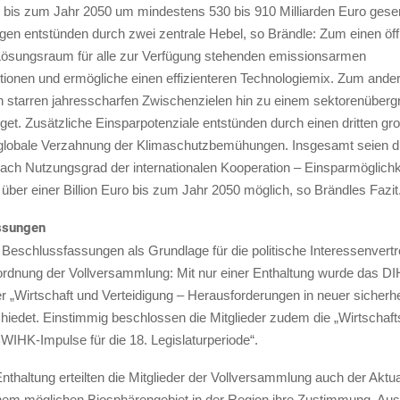
bis zum Jahr 2050 um mindestens 530 bis 910 Milliarden Euro gese
gen entstünden durch zwei zentrale Hebel, so Brändle: Zum einen öf
ösungsraum für alle zur Verfügung stehenden emissionsarmen
tionen und ermögliche einen effizienteren Technologiemix. Zum ande
n starren jahresscharfen Zwischenzielen hin zu einem sektorenüberg
et. Zusätzliche Einsparpotenziale entstünden durch einen dritten gr
 globale Verzahnung der Klimaschutzbemühungen. Insgesamt seien d
nach Nutzungsgrad der internationalen Kooperation – Einsparmöglich
t über einer Billion Euro bis zum Jahr 2050 möglich, so Brändles Fazit
ssungen
 Beschlussfassungen als Grundlage für die politische Interessenvert
ordnung der Vollversammlung: Mit nur einer Enthaltung wurde das D
r „Wirtschaft und Verteidigung – Herausforderungen in neuer sicherhe
hiedet. Einstimmig beschlossen die Mitglieder zudem die „Wirtschaft
WIHK-Impulse für die 18. Legislaturperiode“.
Enthaltung erteilten die Mitglieder der Vollversammlung auch der Aktua
inem möglichen Biosphärengebiet in der Region ihre Zustimmung. Aus