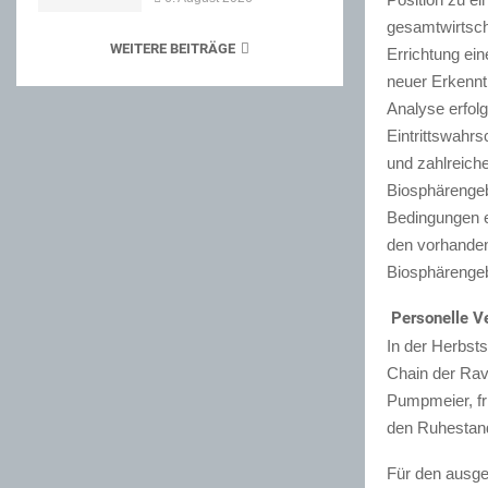
gesamtwirtsch
WEITERE BEITRÄGE
Errichtung ei
neuer Erkennt
Analyse erfol
Eintrittswahrs
und zahlreich
Biosphärengeb
Bedingungen e
den vorhanden
Biosphärengebi
Personelle V
In der Herbst
Chain der Rav
Pumpmeier, fr
den Ruhestand
Für den ausge