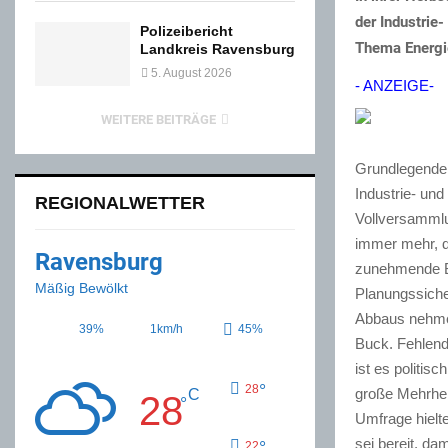
der Industri
Polizeibericht
Thema Energie
Landkreis Ravensburg
5. August 2026
- ANZEIGE-
WEITERE BEITRÄGE
Grundlegende 
Industrie- u
REGIONALWETTER
Vollversammlun
immer mehr, d
Ravensburg
zunehmende Be
Mäßig Bewölkt
Planungssicher
Abbaus nehmen 
39%
1km/h
45%
Buck. Fehlend
ist es politis
°
28
große Mehrhei
C
28
°
Umfrage hielt
sei bereit, da
°
22