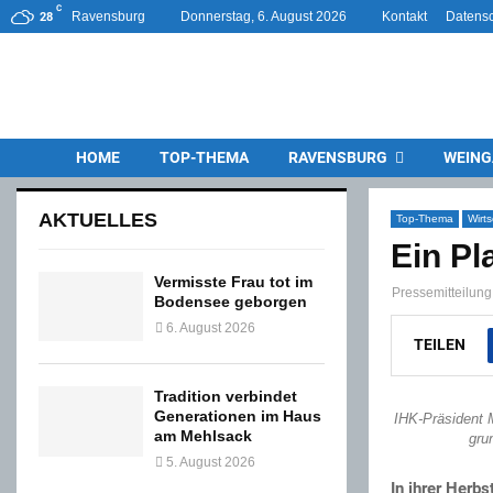
C
Ravensburg
Donnerstag, 6. August 2026
Kontakt
Datensc
28
HOME
TOP-THEMA
RAVENSBURG
WEING
AKTUELLES
Top-Thema
Wirt
Ein Pl
Vermisste Frau tot im
Pressemitteilu
Bodensee geborgen
6. August 2026
TEILEN
Tradition verbindet
Generationen im Haus
IHK-Präsident 
am Mehlsack
gru
5. August 2026
In ihrer Herb