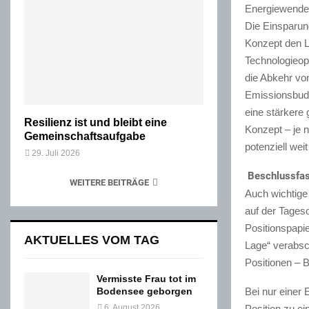
Energiewende 
Die Einsparun
Konzept den L
Technologieop
die Abkehr vo
Emissionsbudg
eine stärkere
Resilienz ist und bleibt eine
Konzept – je 
Gemeinschaftsaufgabe
potenziell wei
29. Juli 2026
Beschlussfa
WEITERE BEITRÄGE
Auch wichtige
auf der Tages
Positionspapie
AKTUELLES VOM TAG
Lage“ verabsc
Positionen – B
Vermisste Frau tot im
Bei nur einer 
Bodensee geborgen
Position zu e
6. August 2026