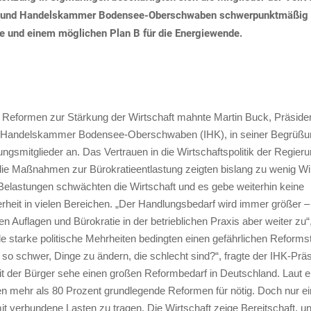
e- und Handelskammer Bodensee-Oberschwaben schwerpunktmäßig
 und einem möglichen Plan B für die Energiewende.
Reformen zur Stärkung der Wirtschaft mahnte Martin Buck, Präsiden
nd Handelskammer Bodensee-Oberschwaben (IHK), in seiner Begrüßu
gsmitglieder an. Das Vertrauen in die Wirtschaftspolitik der Regier
ie Maßnahmen zur Bürokratieentlastung zeigten bislang zu wenig Wi
lastungen schwächten die Wirtschaft und es gebe weiterhin keine
heit in vielen Bereichen. „Der Handlungsbedarf wird immer größer – 
Auflagen und Bürokratie in der betrieblichen Praxis aber weiter zu“, 
e starke politische Mehrheiten bedingten einen gefährlichen Reform
ch so schwer, Dinge zu ändern, die schlecht sind?“, fragte der IHK-Präs
t der Bürger sehe einen großen Reformbedarf in Deutschland. Laut ei
en mehr als 80 Prozent grundlegende Reformen für nötig. Doch nur ei
mit verbundene Lasten zu tragen. Die Wirtschaft zeige Bereitschaft,