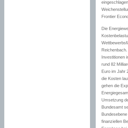
eingeschlagen
Weichenstellu
Frontier Econo
Die Energiewen
Kostenbelastu
Wettbewerbsfä
Reichenbach. S
Investitionen
rund 82 Millia
Euro im Jahr 
die Kosten lau
gehen die Exp
Energiegesamt
Umsetzung der
Bundesamt sei
Bundesebene g
finanziellen 