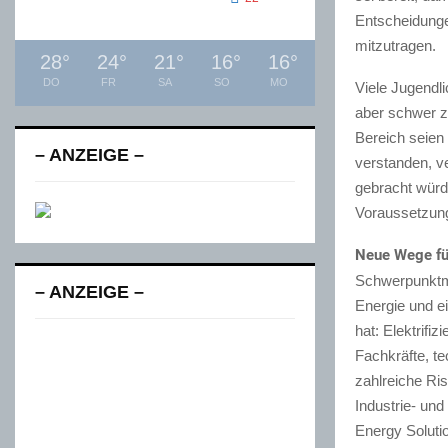
Entscheidunge
mitzutragen.
28
°
24
°
21
°
16
°
16
°
DO
FR
SA
SO
MO
Viele Jugendl
aber schwer z
Bereich seien
– ANZEIGE –
verstanden, v
gebracht würd
Voraussetzun
Neue Wege fü
Schwerpunktmä
– ANZEIGE –
Energie und e
hat: Elektrif
Fachkräfte, t
zahlreiche Ri
Industrie- un
Energy Solutio