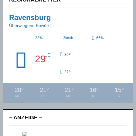
Ravensburg
Überwiegend Bewölkt
33%
3km/h
66%
°
C
30
29
°
°
27
28
°
21
°
21
°
16
°
15
°
MO
DI
MI
DO
FR
– ANZEIGE –