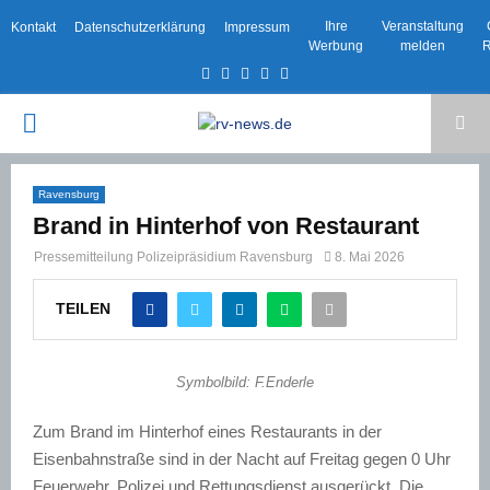
Ihre
Veranstaltung
Kontakt
Datenschutzerklärung
Impressum
Werbung
melden
R
Facebook
Twitter
Instagram
Email
Rss
PRIMARY
MENU
Ravensburg
Brand in Hinterhof von Restaurant
Pressemitteilung Polizeipräsidium Ravensburg
8. Mai 2026
TEILEN
Symbolbild: F.Enderle
Zum Brand im Hinterhof eines Restaurants in der
Eisenbahnstraße sind in der Nacht auf Freitag gegen 0 Uhr
Feuerwehr, Polizei und Rettungsdienst ausgerückt. Die